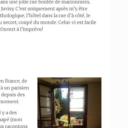
dans une jolie rue bordée de marronniers,
 Juvisy. C’est uniquement après m’y être
thologique, l’hôtel dans la rue d’à côté, le
u secret, coupé du monde. Celui-ci est facile
. Ouvert à l’imprévu!
en France, de
 à un parisien
 depuis des
e moment.
 y a des
canapé (mon
ous racontons