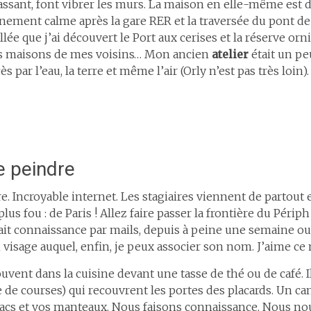
assant, font vibrer les murs. La maison en elle-même est 
nement calme après la gare RER et la traversée du pont de
llée que j’ai découvert le Port aux cerises et la réserve orni
es maisons de mes voisins… Mon ancien
atelier
était un pe
ès par l’eau, la terre et même l’air (Orly n’est pas très loin)
e peindre
tre. Incroyable internet. Les stagiaires viennent de partout 
us fou : de Paris ! Allez faire passer la frontière du Périph
it connaissance par mails, depuis à peine une semaine ou
 un visage auquel, enfin, je peux associer son nom. J’aime c
ent dans la cuisine devant une tasse de thé ou de café. Il
te de courses) qui recouvrent les portes des placards. Un 
os sacs et vos manteaux. Nous faisons connaissance. Nous n